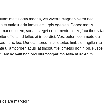
Nullam mattis odio magna, vel viverra magna viverra nec.
tus et malesuada fames ac turpis egestas. Donec mattis
an mauris lorem, sodales eget condimentum nec, faucibus vitae
ur efficitur id tellus at imperdiet. Vestibulum commodo dui
sed nunc leo. Donec interdum felis tortor, finibus fringilla nisi
ante ullamcorper lacus, at tincidunt elit metus non nibh. Fusce
 Aliquam ac velit non orci ullamcorper molestie at ac enim.
ields are marked *